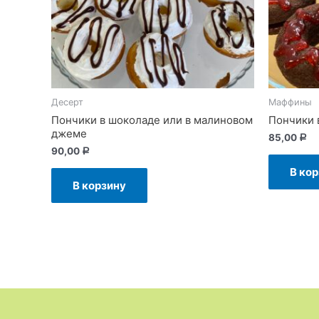
Десерт
Маффины
Пончики в шоколаде или в малиновом
Пончики 
джеме
85,00
Р
90,00
Р
В ко
В корзину