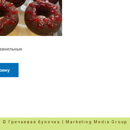
ванильные
рзину
© Гречневая булочка | Marketing Media Group