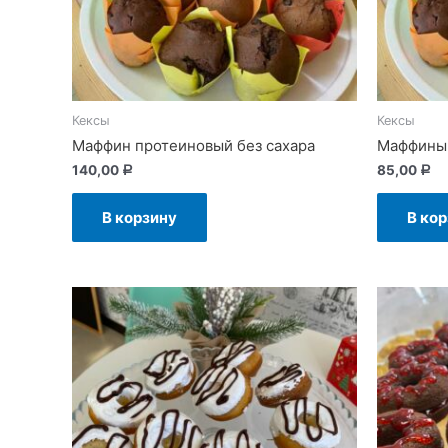
Кексы
Кексы
Маффин протеиновый без сахара
Маффины 
140,00
85,00
Р
Р
В корзину
В ко