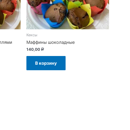
Кексы
плями
Маффины шоколадные
140,00
Р
В корзину