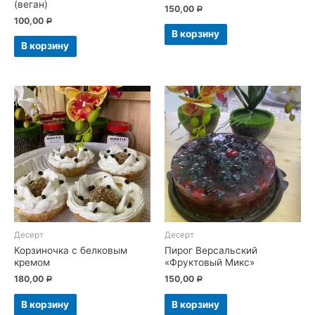
(веган)
150,00
Р
100,00
Р
В корзину
В корзину
Десерт
Десерт
Корзиночка с белковым
Пирог Версальский
кремом
«Фруктовый Микс»
180,00
150,00
Р
Р
В корзину
В корзину