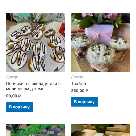
Десерт
Десерт
Пончики в шоколаде или в
Трайфл
малиновом джеме
250,00
Р
90,00
Р
В корзину
В корзину